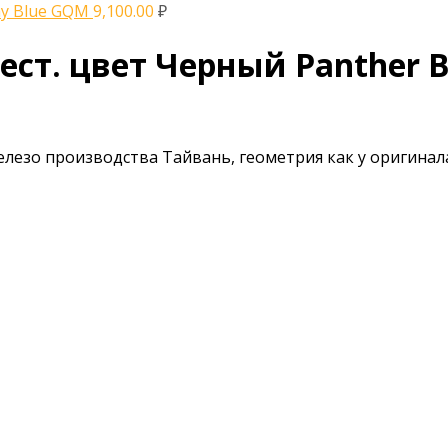
ay Blue GQM
9,100.00
₽
рест. цвет Черный Panther B
Железо производства Тайвань, геометрия как у оригина