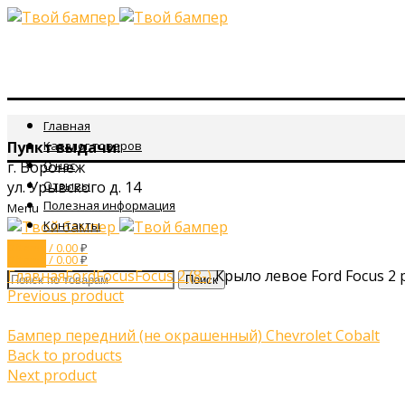
Главная
Пункт выдачи:
Каталог товаров
г. Воронеж
О нас
ул. Урывского д. 14
Отзывы
Полезная информация
Menu
Контакты
0
items
/
0.00
₽
Click to enlarge
0
items
/
0.00
₽
Главная
Ford
Focus
Focus 2 (8-)
Крыло левое Ford Focus 2 
Поиск
Previous product
Бампер передний (не окрашенный) Chevrolet Cobalt
Back to products
Next product