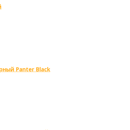
й
рный Panter Black