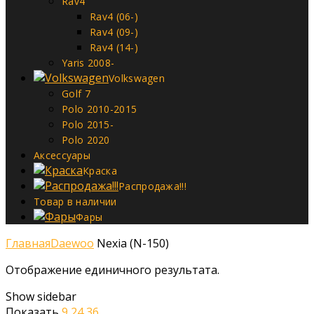
Rav4
Rav4 (06-)
Rav4 (09-)
Rav4 (14-)
Yaris 2008-
Volkswagen
Golf 7
Polo 2010-2015
Polo 2015-
Polo 2020
Аксессуары
Краска
Распродажа!!!
Товар в наличии
Фары
Главная
Daewoo
Nexia (N-150)
Отображение единичного результата.
Show sidebar
Показать
9
24
36