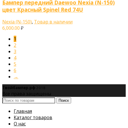
Бампер передний Daewoo Nexia (N-150)
цвет Красный Spinel Red 74U
Nexia (N-150)
,
Товар в наличии
6,000.00
₽
1
2
3
4
5
6
→
Твойбампер.рф
2018
Все права защищены
Поиск
Главная
Каталог товаров
О нас