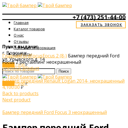
+7 (473) 251-44-00
Главная
ЗАКАЗАТЬ ЗВОНОК
Каталог товаров
О нас
Отзывы
Пункт выдачи:
Полезная информация
Click to enlarge
г. Воронеж
Контакты
Главная
Ford
Focus
Focus 2 (8-)
Бампер передний Ford
ул. Урывского д. 14
Focus 2 рестайлинг неокрашенный
0
items
/
0.00
₽
Menu
Previous product
Поиск
Бампер передний Renault Logan 2014- неокрашенный
0
items
/
0.00
₽
4,100.00
₽
Back to products
Next product
Бампер передний Ford Focus 3 неокрашенный
Бампер передний Ford