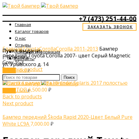
+7 (473) 251-44-00
Главная
ЗАКАЗАТЬ ЗВОНОК
Каталог товаров
О нас
Click to enlarge
Отзывы
Главная
Toyota
Corolla
Corolla 2011-2013
Бампер
Пункт выдачи:
Полезная информация
передний Toyota Corolla 2007- цвет Серый Magnetic
г. Воронеж
Контакты
Grey 1G3
ул. Урывского д. 14
Previous product
0
items
/
0.00
₽
Menu
Поиск
Решетка радиатора Hyundai Solaris 2017 полостью
хром ТОП
6,500.00
₽
0
items
/
0.00
₽
Back to products
Next product
Бампер передний Škoda Rapid 2020-Цвет Белый Pure
White LC9A
7,000.00
₽