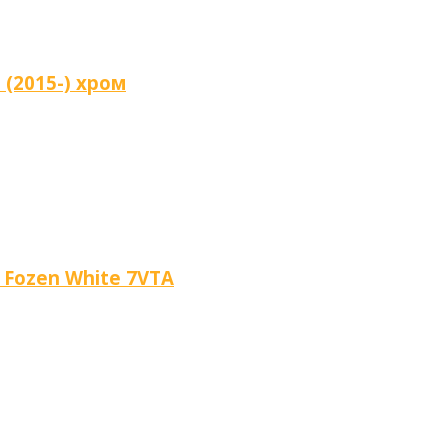
 (2015-) хром
й Fozen White 7VTA