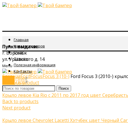
Главная
Пункт выдачи:
Каталог товаров
г. Воронеж
О нас
ул. Урывского д. 14
Отзывы
Полезная информация
Menu
Click to enlarge
Контакты
Главная
Ford
Focus
Focus 3 (10-)
Ford Focus 3 (2010-) кры
0
items
/
0.00
₽
0
Previous product
items
/
0.00
₽
Поиск
Крыло левое Kia Rio с 2011 по 2017 год цвет Серебрист
Back to products
Next product
Крыло левое Chevrolet Lacetti Хэтчбек цвет Черный Ca