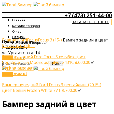
+7 (473) 251-44-00
Главная
ЗАКАЗАТЬ ЗВОНОК
Каталог товаров
О нас
Click to enlarge
Отзывы
Главная
Ford
Focus
Focus 3 (15-)
Бампер задний в цвет
Пункт выдачи:
Полезная информация
Previous product
г. Воронеж
Контакты
ул. Урывского д. 14
Бампер задний Ford Focus 3 хетчбек цвет
0
items
/
0.00
₽
Menu
Серебристый Moondust Silver 2431C
8,600.00
₽
Поиск
Back to products
Next product
0
items
/
0.00
₽
Бампер передний Ford Focus 3 рестайлинг (2015-)
цвет Белый Frozen White 7VT
9,700.00
₽
Бампер задний в цвет